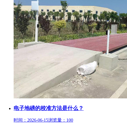
电子地磅的校准方法是什么？
时间：2026-06-15
浏览量：100