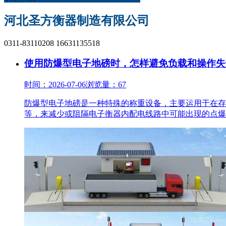
河北圣方衡器制造有限公司
0311-83110208 16631135518
使用防爆型电子地磅时，怎样避免负载和操作失
时间：2026-07-06
浏览量：67
防爆型电子地磅是一种特殊的称重设备，主要运用于在存
等，来减少或阻隔电子衡器内配电线路中可能出现的点爆