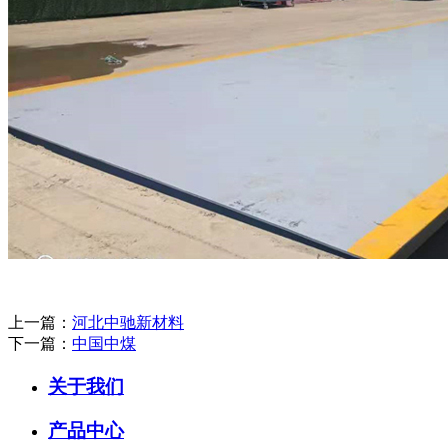
上一篇：
河北中驰新材料
下一篇：
中国中煤
关于我们
产品中心