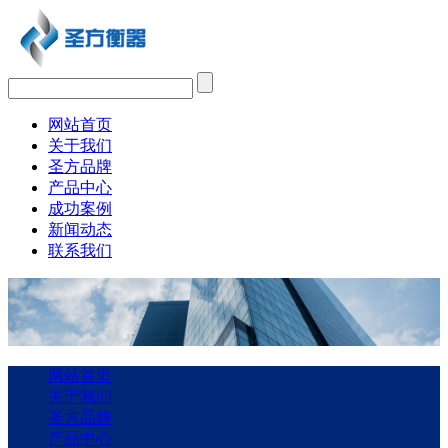
网站首页
关于我们
圣方品牌
产品中心
成功案例
新闻动态
联系我们
网站首页
关于我们
圣方品牌
产品中心